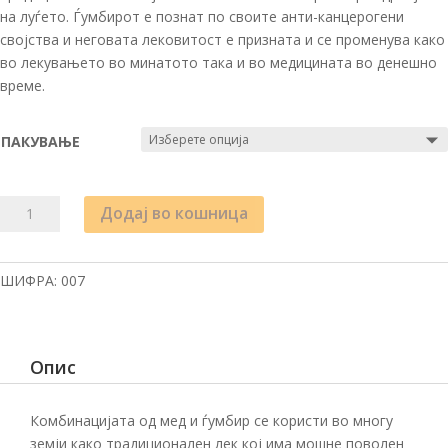
на луѓето. Ѓумбирот е познат по своите анти-канцерогени
својства и неговата лековитост е призната и се променува како
во лекувањето во минатото така и во медицината во денешно
време.
ПАКУВАЊЕ
ПРИРОДЕН
Додај во кошница
МЕД
СО
ЃУМБИР
ШИФРА:
007
количина
Опис
Комбинацијата од мед и ѓумбир се користи во многу
земји како традиционален лек кој има мошне поволен