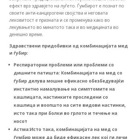
ефект врз здравјето на луѓето. Ѓумбирот е познат по
своите анти-канцерогени својства и неговата
лековитост е призната и се променува како во
лекувањето во минатото така и во медицината во
денешно време.
Здравствени придобивки од комбинацијата мед
и ѓубир:
Респираторни проблеми или проблеми со
дишните патишта:
Комбинацијата на мед со
ѓубир делува мошне ефикасно обезбедувајќи
инстантно намалување на симптомите на
кашлицата, настинките проследени со
кашлица и воопшто на сите видови настинки,
исто така при болки во грлото и течење на
носот
Астма:
Исто така, комбинацијата на мед со
ѓумбир може да биде ефикасен лек кој ги лечи