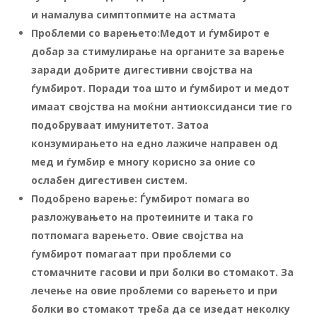
и намалува симптопмите на астмата
Проблеми со варењето:
Медот и ѓумбирот
е
добар за стимулирање на органите за варење
заради добрите дигестивни својства на
ѓумбирот. Поради тоа што и ѓумбирот и медот
имаат својства на моќни антиоксиданси тие го
подобруваат имунитетот. Затоа
конзумирањето на едно лажиче направен од
мед и ѓумбир е многу корисно за оние со
ослабен дигестивен систем.
Подобрено варење:
Ѓ
умбирот помага во
разложувањето на протеините и така го
потпомага варењето. Овие својства на
ѓумбирот помагаат при проблеми со
стомачните гасови и при болки во стомакот. За
лечење на овие проблеми со варењето и при
болки во стомакот треба да се изедат неколку