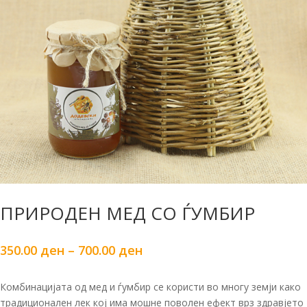
ПРИРОДЕН МЕД СО ЃУМБИР
350.00
ден
–
700.00
ден
Комбинацијата од мед и ѓумбир се користи во многу земји како
традиционален лек кој има мошне поволен ефект врз здравјето