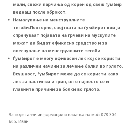
мали, свежи парчиња од корен од свеж ѓумбир
веднаш после оброкот.
Намалување на менструалните
тегоби:
Повторно, својтвата на ѓумбирот кои ја
спречуваат појава
т
а на грчеви на мускулите
можат да бидат ефикасно средство и за
олеснување на менструалните тегоби.
Ѓумбирот е многу ефикасен лек кој се користи
на различни начини за лечење болки во грлото.
Всушност, ѓумбирот може да се користи како
лек за настинки и грип, што најчесто се и
главните причини за болки во грлото.
За подетални информации и нарачка на моб 078 304
665. Иван