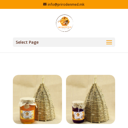
info@prirodenmed.mk
Select Page