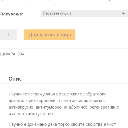
Пакување:
ПРОПОЛИС
Додај во кошница
КАПКИ
количина
ШИФРА:
004
Опис
Научните истражувања во светските лабратории
докажале дека прополисот има антибактериско,
антивирусно, антитуморно, анаболичко, регенеративно
и анестетичко дејство.
Научно е докажано дека тој со своите својства е чист