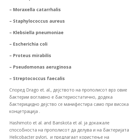
– Moraxella catarrhalis
– Staphylococcus aureus
– Klebsiella pneumoniae
– Escherichia coli
– Proteus mirabilis
– Pseudomonas aeruginosa
– Streptococcus faecalis
Според Drago et. al., дејството на прополисот врз овие
бактерии воглавно е бактериостатично, додека
бактерицидно дејство се манифестира само при висока
концетрација .
Hashimoto et al. and Banskota et al. ја докажале
способноста на прополисот да делува и на бактеријата
Helicobacter pylori, и предлагаат користење на