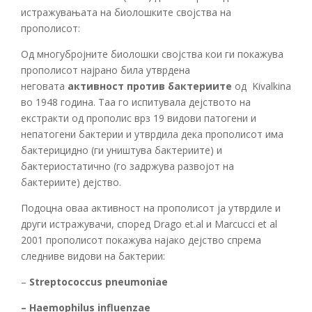
истражувањата на биолошките својства на
прополисот:
Од многубројните биолошки својства кои ги покажува
прополисот најрано била утврдена
неговата
активност против бактериите
од Kivalkina
во 1948 година. Таа го испитувала дејството на
екстракти од прополис врз 19 видови патогени и
непатогени бактерии и утврдила дека прополисот има
бактерицидно (ги уништува бактериите) и
бактериостатично (го задржува развојот на
бактериите) дејство.
Подоцна оваа активност на прополисот ја утврдиле и
други истражувачи, според Drago et.al и Marcucci et al
2001 прополисот покажува најако дејство спрема
следниве видови на бактерии:
–
Streptococcus pneumoniae
– Haemophilus influenzae