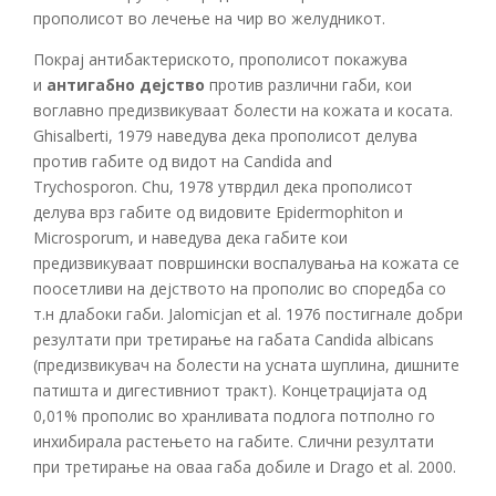
прополисот во лечење на чир во желудникот.
Покрај антибактериското, прополисот покажува
и
антигабно дејство
против различни габи, кои
воглавно предизвикуваат болести на кожата и косата.
Ghisalberti, 1979 наведува дека прополисот делува
против габите од видот на Candida and
Trychosporon. Chu, 1978 утврдил дека прополисот
делува врз габите од видовите Epidermophiton и
Microsporum, и наведува дека габите кои
предизвикуваат површински воспалувања на кожата се
поосетливи на дејството на прополис во споредба со
т.н длабоки габи. Jalomicjan et al. 1976 постигнале добри
резултати при третирање на габата Candida albicans
(предизвикувач на болести на усната шуплина, дишните
патишта и дигестивниот тракт). Концетрацијата од
0,01% прополис во хранливата подлога потполно го
инхибирала растењето на габите. Слични резултати
при третирање на оваа габа добиле и Drago et al. 2000.