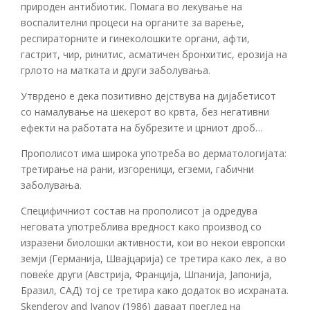
природен антибиотик. Помага во лекување на
воспалителни процеси на органите за варење,
респираторните и гинеколошките органи, афти,
гастрит, чир, ринитис, асматичен бронхитис, ерозија на
грлото на матката и други заболувања.
Утврдено е дека позитивно дејствува на дијабетисот
со намалување на шекерот во крвта, без негативни
ефекти на работата на бубрезите и црниот дроб…
Прополисот има широка употреба во дерматологијата:
третирање на рани, изгореници, егземи, габични
заболувања.
Специфичниот состав на прополисот ја одредува
неговата употреблива вредност како производ со
изразени биолошки активности, кои во некои европски
земји (Германија, Швајцарија) се третира како лек, а во
повеќе други (Австрија, Франција, Шпанија, Јапонија,
Бразил, САД) тој се третира како додаток во исхраната.
Skenderov and Ivanov (1986) даваат преглед на