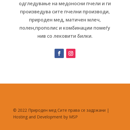
одгледување на медоносни пчели и ги
произведува сите пчелни производи,
природен мед, матичен млеч,
полен,прополис и комбинации помеѓу
нив со лековити билки.
© 2022 Природен мед Сите права се задржани |
Hosting and Development by MSP