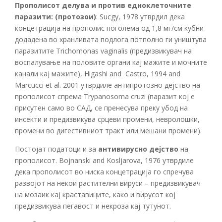
Прополисот делува и против едноклеточните
паразити: (протозои)
: Sucgy, 1978 утврдил дека
концетрација на прополис поголема од 1,8 мг/см кубни
додадена во хранливата подлога потполно ги уништува
паразитите Trichomonas vaginalis (предизвикувач на
воспалување на половите органи кај мажите и мочните
канали кај мажите), Higashi and Castro, 1994 and
Marcucci et al. 2001 утврдиле антипротозно дејство на
прополисот спрема Trypanosoma cruzi (паразит кој е
присутен само во САД, се пренесува преку убод на
инсекти и предизвикува срцеви промени, невролошки,
промени во дигестивниот тракт или мешани промени).
Постојат податоци и за
антивирусно дејство
на
прополисот. Bojnanski and Kosljarova, 1976 утврдиле
дека прополисот во ниска концетрација го спречува
развојот на некои растителни вируси – предизвикувач
на мозаик кај краставиците, како и вирусот кој
предизвикува пегавост и некроза кај тутунот.