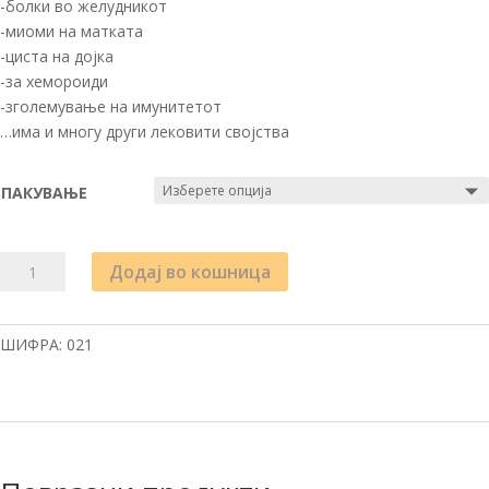
-болки во желудникот
-миоми на матката
-циста на дојка
-за хемороиди
-зголемување на имунитетот
…има и многу други лековити својства
ПАКУВАЊЕ
ПРИРОДЕН
Додај во кошница
МЕД
СО
ЧУВАР
ШИФРА:
021
КУЌА
количина