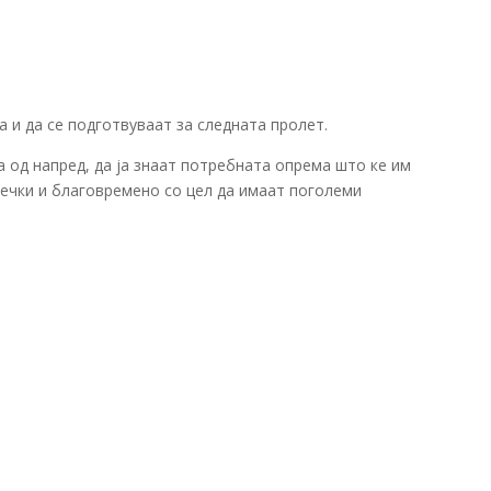
а и да се подготвуваат за следната пролет.
 од напред, да ја знаат потребната опрема што ке им
речки и благовремено со цел да имаат поголеми