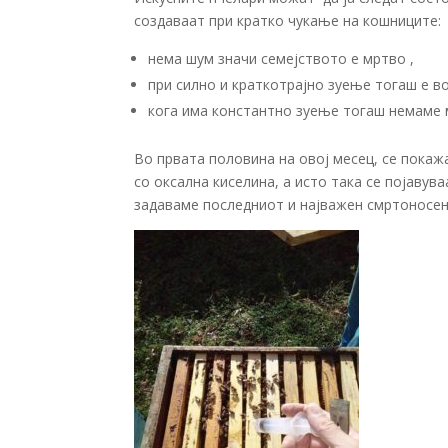
создаваат при кратко чукање на кошниците:
нема шум значи семејството е мртво ,
при силно и краткотрајно зуење тогаш е в
кога има константно зуење тогаш немаме 
Во првата половина на овој месец, се пока
со оксална киселина, а исто така се појавув
задаваме последниот и најважен смртоносен у