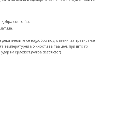
о добра состојба,
матица.
жа дека пчелите се најдобро подготвени за третирање
аат температурни можности за таа цел, при што го
дар на крлежот.(Varoa destructor)