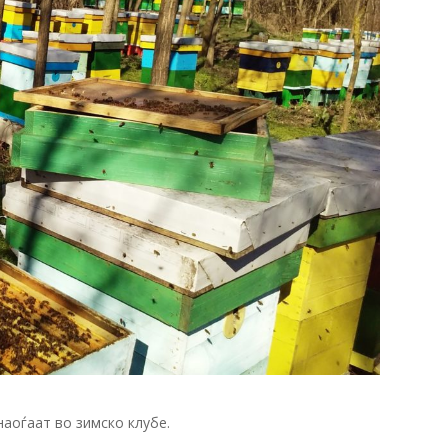
аоѓаат во зимско клубе.