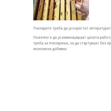
Пчеларите треба да ја користат литературат
Пожелно е да ја изменаџираат целата работа
треба за пчеларење, за да стартуваат без п
економски добивки.