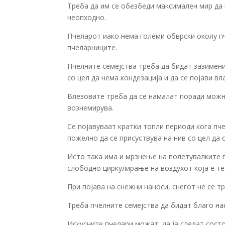
Треба да им се обезбеди максимален мир да
неопходно.
Пчеларот иако нема големи обврски околу п
пчеларниците.
Пчелните семејства треба да бидат зазимен
со цел да нема кондезација и да се појави вла
Влезовите треба да се намалат поради можн
вознемирува.
Се појавуваат кратки топли периоди кога пч
пожелно да се присуствува на нив со цел да 
Исто така има и мрзнење на полетувалките 
слободно циркулирање на воздухот која е т
При појава на снежни наноси, снегот не се т
Треба пчелните семејства да бидат благо на
Искусните пчелари можат да ја следат состо