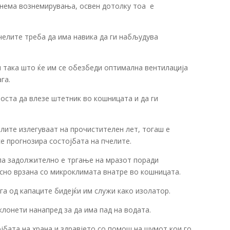
 нема вознемирувања, освен дотолку тоа е
челите треба да има навика да ги набљудува
и така што ќе им се обезбеди оптимална вентилација
га.
оста да влезе штетник во кошницата и да ги
елите излегуваат на прочистителен лет, тогаш е
се прогнозира состојбата на пчелите.
па задолжително е тргање на мразот поради
есно врзана со микроклимата внатре во кошницата.
рга од капаците бидејќи им служи како изолатор.
клонети нанапред за да има пад на водата.
јбата на храна и здравјето со помош на шумот кои го