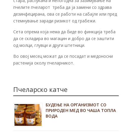
стара, распукана и непогодна за зазимување на
пчелите пчеларот треба да ја замени со здрава
дезинфецирана, ова се работи на сабајле или пред
стемнување заради ризикот од грабежи.
Сета опрема која нема да биде во финкција треба
да се складира во магацин и добро да се заштити
од молци, глувци и други штетници.
Во овој месец можат да се посадат и медoносни
растенија околу пчеларникот.
Пчеларско катче
БУДЕЊЕ НА ОРГАНИЗМОТ СО
ПРИРОДЕН МЕД ВО ЧАША ТОПЛА
ВОДА