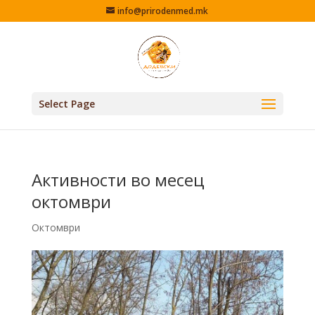
info@prirodenmed.mk
Select Page
Активности во месец
октомври
Октомври