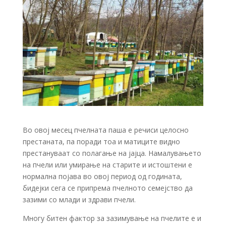
Во овој месец пчелната паша е речиси целосно
престаната, па поради тоа и матиците видно
престануваат со полагање на јајца. Намалувањето
на пчели или умирање на старите и истоштени е
нормална појава во овој период од годината,
бидејки сега се припрема пчелното семејство да
зазими со млади и здрави пчели.
Многу битен фактор за зазимување на пчелите е и