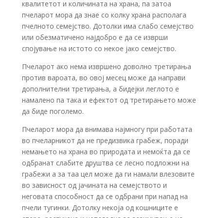
квалитетот и количината на храна, па затоа
пчеларот мора да знае со колку храна располага
пчелното семејство. Дотолки има слабо семејство
или обезматичено најдобро е да се изврши
спојување на истото со некое јако семејство.
Пчеларот ако нема извршено доволно третирања
против вароата, во овој месец може да направи
дополнителни третирања, а бидејки леглото е
намалено па така и ефектот од третирањето може
да биде поголемо.
Пчеларот мора да внимава најмногу при работата
во пчеларникот да не предизвика грабеж, поради
немањето на храна во природата и немоќта да се
одбранат слабите друштва се лесно подложни на
грабежи а за таа цел може да ги намали влезовите
во зависност од јачината на семејството и
неговата способност да се одбрани при напад на
пчели тугинки. Дотолку некоја од кошниците е