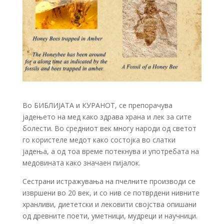
Во БИБЛИЈАТА и КУРАНОТ, се препорачува
јадењето на мед како здрава храна и лек за сите
болести. Во средниот век многу народи од светот
го користеле медот како состојка во слатки
јадења, а од тоа време потекнува и употребата на
медовината како значаен пијалок.
Сестрани истражувања на пчелните производи се
извршени во 20 век, и со нив се потврдени нивните
хранливи, диететски и лековити својства опишани
од древните поети, уметници, мудреци и научници.