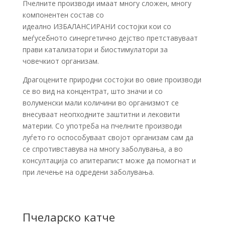
Пчелните производи имаат многу сложен, многу
компонентен состав со
идеално ИЗБАЛАНСИРАНИ состојки кои со
меѓусебното синергетично дејство претставуваат
прави катализатори и биостимулатори за
човечкиот организам.
Драгоцените природни состојки во овие производи
се во вид на концентрат, што значи и со
волуменски мали количини во организмот се
внесуваат неопходните заштитни и лековити
материи. Со употреба на пчелните производи
луѓето го оспособуваат својот организам сам да
се спротивставува на многу заболувања, а во
консултација со апитерапист може да помогнат и
при лечење на одредени заболувања.
Пчеларско катче