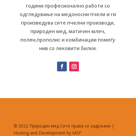
години професионално работи со
одгледување на медоносни пчели и ги
произведува сите пчелни производи,
природен мед, матичен млеч,
полен,прополис и комбинации помеѓу
нив со лековити билки.
© 2022 Природен мед Сите права се задржани |
Hosting and Development by MSP