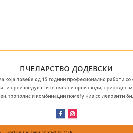
ПЧЕЛАРСТВО ДОДЕВСКИ
а која повеќе од 15 години професионално работи со
и ги произведува сите пчелни производи, природен м
ен,прополис и комбинации помеѓу нив со лековити би
 | Hosting and Development by MSP