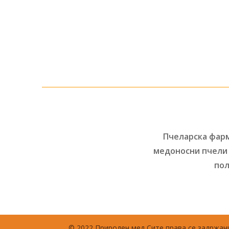
Пчеларска фарм
медоносни пчели 
пол
© 2022 Природен мед Сите права се задржани