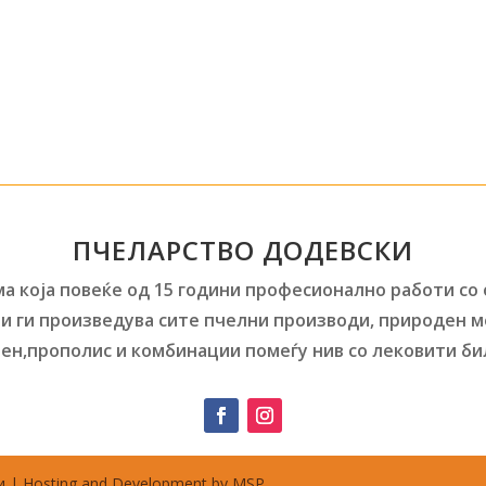
ПЧЕЛАРСТВО ДОДЕВСКИ
а која повеќе од 15 години професионално работи со
и ги произведува сите пчелни производи, природен м
ен,прополис и комбинации помеѓу нив со лековити би
 | Hosting and Development by MSP