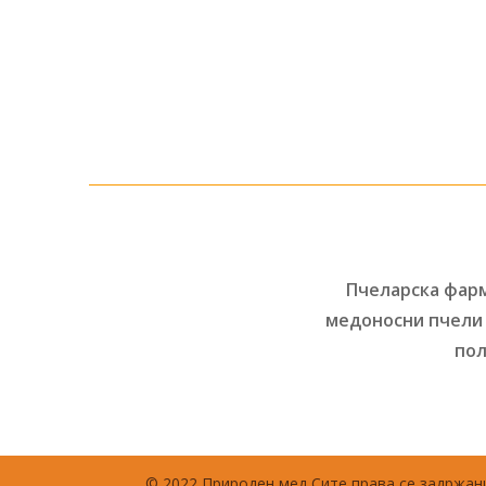
Пчеларска фарм
медоносни пчели 
пол
© 2022 Природен мед Сите права се задржани