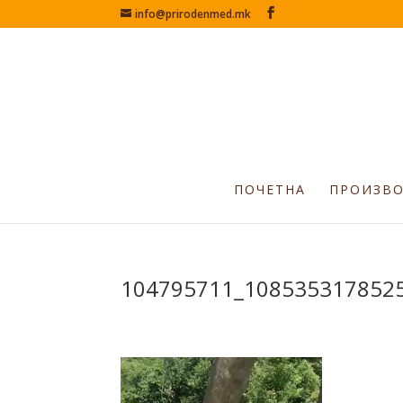
info@prirodenmed.mk
ПОЧЕТНА
ПРОИЗВ
104795711_1085353178525
Видео
плејер