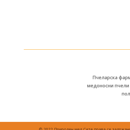
Пчеларска фарм
медоносни пчели 
пол
© 2022 Природен мед Сите права се задржани