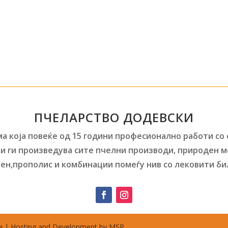
ПЧЕЛАРСТВО ДОДЕВСКИ
а која повеќе од 15 години професионално работи со
и ги произведува сите пчелни производи, природен м
ен,прополис и комбинации помеѓу нив со лековити би
 | Hosting and Development by MSP