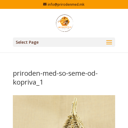
info@prirodenmed.mk
Select Page
priroden-med-so-seme-od-
kopriva_1