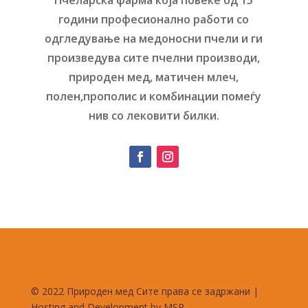
Пчеларска фарма која повеќе од 15
години професионално работи со
одгледување на медоносни пчели и ги
произведува сите пчелни производи,
природен мед, матичен млеч,
полен,прополис и комбинации помеѓу
нив со лековити билки.
© 2022 Природен мед Сите права се задржани |
Hosting and Development by MSP