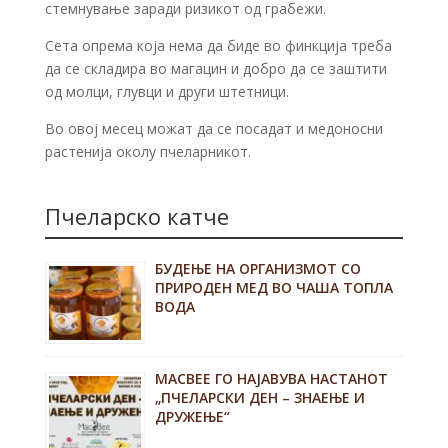
стемнување заради ризикот од грабежи.
Сета опрема која нема да биде во финкција треба
да се складира во магацин и добро да се заштити
од молци, глувци и други штетници.
Во овој месец можат да се посадат и медoносни
растенија околу пчеларникот.
Пчеларско катче
БУДЕЊЕ НА ОРГАНИЗМОТ СО
ПРИРОДЕН МЕД ВО ЧАША ТОПЛА
ВОДА
MACBEE ГО НАЈАВУВА НАСТАНОТ
„ПЧЕЛАРСКИ ДЕН – ЗНАЕЊЕ И
ДРУЖЕЊЕ“