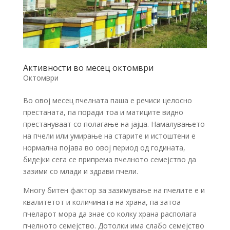
Активности во месец октомври
Октомври
Во овој месец пчелната паша е речиси целосно
престаната, па поради тоа и матиците видно
престануваат со полагање на јајца. Намалувањето
на пчели или умирање на старите и истоштени е
нормална појава во овој период од годината,
бидејки сега се припрема пчелното семејство да
зазими со млади и здрави пчели.
Многу битен фактор за зазимување на пчелите е и
квалитетот и количината на храна, па затоа
пчеларот мора да знае со колку храна располага
пчелното семејство. Дотолки има слабо семејство