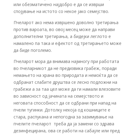
или обезматичено најдобро е да се изврши
спојување на истото со некое јако семејство.
Пчеларот ако нема извршено доволно третирања
против вароата, во овој месец може да направи
дополнителни третирања, а бидејки леглото е
намалено па така и ефектот од третирањето може
да биде поголемо.
Пчеларот мора да внимава најмногу при работата
во пчеларникот да не предизвика грабеж, поради
немањето на храна во природата и немоќта да се
одбранат слабите друштва се лесно подложни на
грабежи а за таа цел може да ги намали влезовите
во зависност од јачината на семејството и
неговата способност да се одбрани при напад на
пчели тугинки. Дотолку некоја од кошниците е
стара, распукана и непогодна за зазимување на
пчелите пчеларот треба да ја замени со здрава
дезинфецирана, ова се работи на сабајле или пред