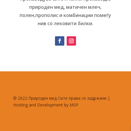
природен мед, матичен млеч,
полен,прополис и комбинации помеѓу
нив со лековити билки.
© 2022 Природен мед Сите права се задржани |
Hosting and Development by MSP