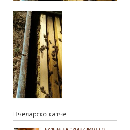
Пчеларско катче
БУДЕЊЕ НА ОРГАНИЗМОТ СО