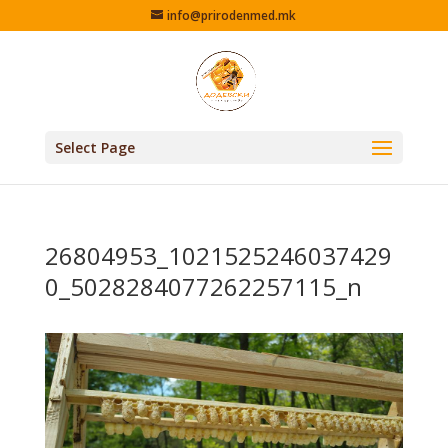
info@prirodenmed.mk
Select Page
26804953_1021525246037429
0_5028284077262257115_n