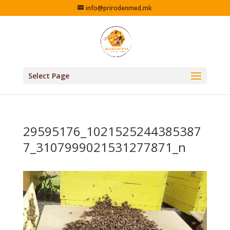
info@prirodenmed.mk
Select Page
29595176_1021525244385387
7_3107999021531277871_n