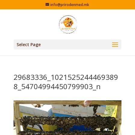
info@prirodenmed.mk
Select Page
29683336_1021525244469389
8_54704994450799903_n