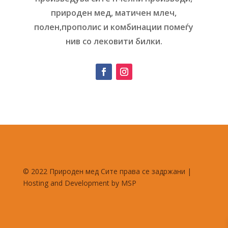
природен мед, матичен млеч,
полен,прополис и комбинации помеѓу
нив со лековити билки.
© 2022 Природен мед Сите права се задржани |
Hosting and Development by MSP