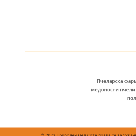
Пчеларска фарм
медоносни пчели 
пол
© 2022 Природен мед Сите права се задржани