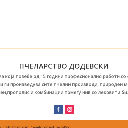
ПЧЕЛАРСТВО ДОДЕВСКИ
а која повеќе од 15 години професионално работи со
и ги произведува сите пчелни производи, природен м
ен,прополис и комбинации помеѓу нив со лековити би
 | Hosting and Development by MSP