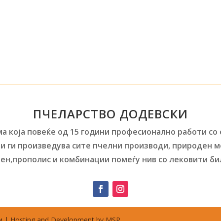
ПЧЕЛАРСТВО ДОДЕВСКИ
а која повеќе од 15 години професионално работи со
и ги произведува сите пчелни производи, природен м
ен,прополис и комбинации помеѓу нив со лековити би
 | Hosting and Development by MSP