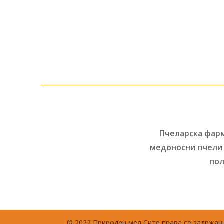
Пчеларска фарм
медоносни пчели 
пол
© 2022 Природен мед Сите права се задржани