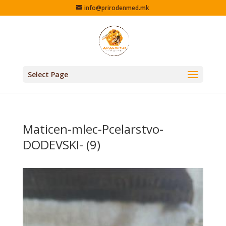
info@prirodenmed.mk
Select Page
Maticen-mlec-Pcelarstvo-
DODEVSKI- (9)