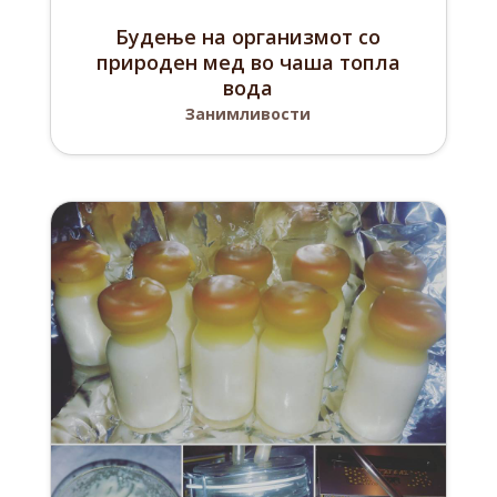
Будење на организмот со
природен мед во чаша топла
вода
Занимливости