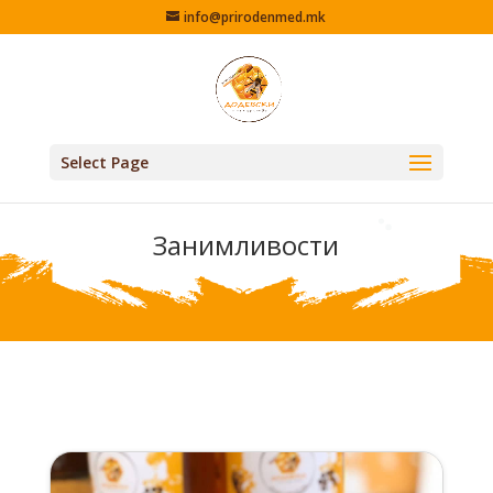
info@prirodenmed.mk
Select Page
Занимливости