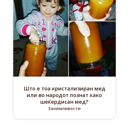
Што е тоа кристализиран мед
или во народот познат како
шеќердисан мед?
Занимливости